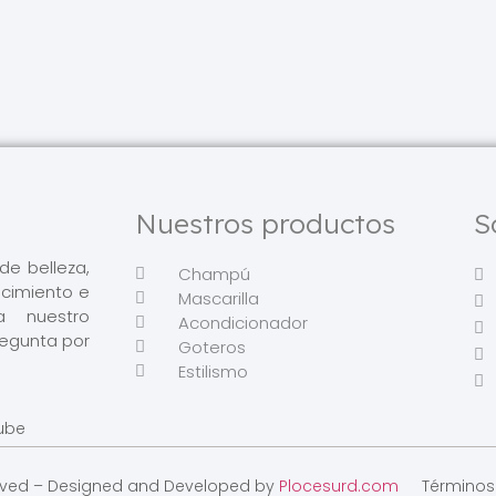
Nuestros productos
S
e belleza,
Champú
ecimiento e
Mascarilla
ta nuestro
Acondicionador
regunta por
Goteros
Estilismo
ube
served – Designed and Developed by
Plocesurd.com
Términos